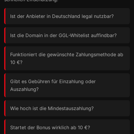
Ist der Anbieter in Deutschland legal nutzbar?
Ist die Domain in der GGL-Whitelist auffindbar?
Funktioniert die gewünschte Zahlungsmethode ab
10 €?
Gibt es Gebühren für Einzahlung oder
Auszahlung?
Wie hoch ist die Mindestauszahlung?
Startet der Bonus wirklich ab 10 €?