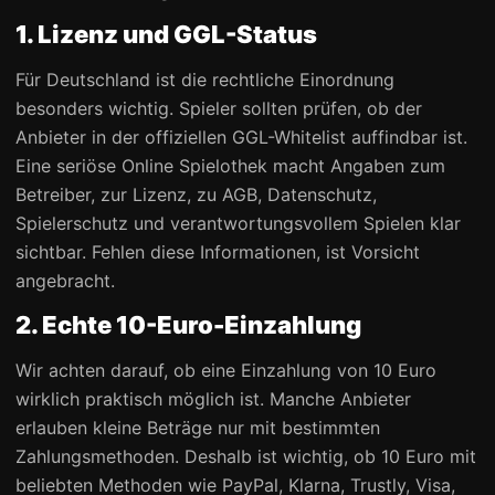
1. Lizenz und GGL-Status
Für Deutschland ist die rechtliche Einordnung
besonders wichtig. Spieler sollten prüfen, ob der
Anbieter in der offiziellen GGL-Whitelist auffindbar ist.
Eine seriöse Online Spielothek macht Angaben zum
Betreiber, zur Lizenz, zu AGB, Datenschutz,
Spielerschutz und verantwortungsvollem Spielen klar
sichtbar. Fehlen diese Informationen, ist Vorsicht
angebracht.
2. Echte 10-Euro-Einzahlung
Wir achten darauf, ob eine Einzahlung von 10 Euro
wirklich praktisch möglich ist. Manche Anbieter
erlauben kleine Beträge nur mit bestimmten
Zahlungsmethoden. Deshalb ist wichtig, ob 10 Euro mit
beliebten Methoden wie PayPal, Klarna, Trustly, Visa,