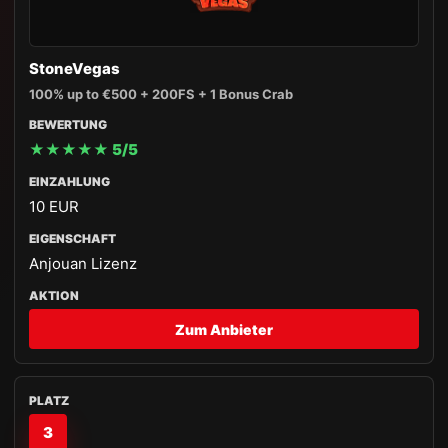
StoneVegas
100% up to €500 + 200FS + 1 Bonus Crab
★★★★★ 5/5
10 EUR
Anjouan Lizenz
Zum Anbieter
3