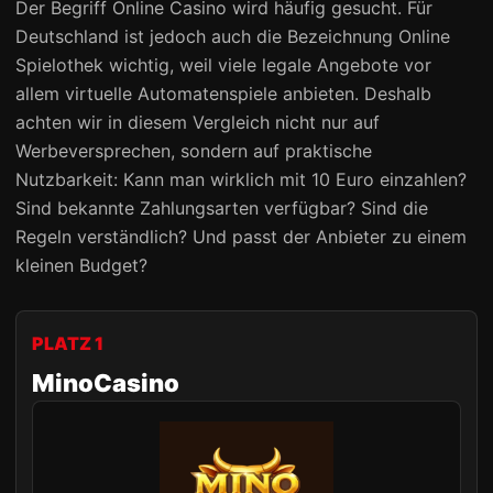
Der Begriff Online Casino wird häufig gesucht. Für
Deutschland ist jedoch auch die Bezeichnung Online
Spielothek wichtig, weil viele legale Angebote vor
allem virtuelle Automatenspiele anbieten. Deshalb
achten wir in diesem Vergleich nicht nur auf
Werbeversprechen, sondern auf praktische
Nutzbarkeit: Kann man wirklich mit 10 Euro einzahlen?
Sind bekannte Zahlungsarten verfügbar? Sind die
Regeln verständlich? Und passt der Anbieter zu einem
kleinen Budget?
PLATZ 1
MinoCasino