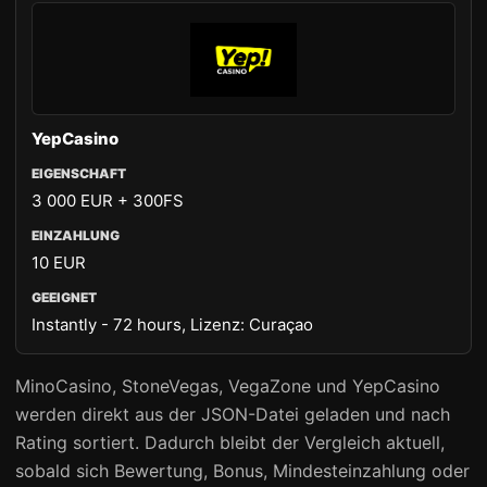
YepCasino
3 000 EUR + 300FS
10 EUR
Instantly - 72 hours, Lizenz: Curaçao
MinoCasino, StoneVegas, VegaZone und YepCasino
werden direkt aus der JSON-Datei geladen und nach
Rating sortiert. Dadurch bleibt der Vergleich aktuell,
sobald sich Bewertung, Bonus, Mindesteinzahlung oder