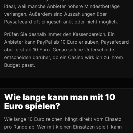
ideal, weil manche Anbieter höhere Mindestbeträge
verlangen. Außerdem sind Auszahlungen über
Paysafecard oft eingeschränkt oder nicht möglich.
Prüfen Sie deshalb immer den Kassenbereich. Ein
Anbieter kann PayPal ab 10 Euro erlauben, Paysafecard
aber erst ab 10 Euro. Genau solche Unterschiede
entscheiden darüber, ob ein Casino wirklich zu Ihrem
Budget passt.
Wie lange kann man mit 10
Euro spielen?
Wie lange 10 Euro reichen, hängt direkt vom Einsatz
pro Runde ab. Wer mit kleinen Einsätzen spielt, kann