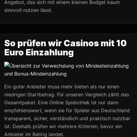
Angebot, das sich mit einem kleinen Budget kaum
sinnvoll nutzen lässt.
So prüfen wir Casinos mit 10
Euro Einzahlung
Ein guter Anbieter muss mehr bieten als nur einen
niedrigen Startbetrag. Für unseren Vergleich zählt das
Gesamtpaket. Eine Online Spielothek ist nur dann
empfehlenswert, wenn sie für Spieler aus Deutschland
transparent, sicher, verständlich und praktisch nutzbar
ist. Deshalb prüfen wir mehrere Kriterien, bevor ein
Anbieter im Rating landet.