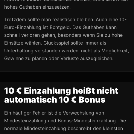
hohes Guthaben einzusetzen.
Trotzdem sollte man realistisch bleiben. Auch eine 10-
Euro-Einzahlung ist Echtgeld. Das Guthaben kann
schnell verloren gehen, besonders wenn Sie zu hohe
Einsätze wählen. Glücksspiel sollte immer als
Unterhaltung verstanden werden, nicht als Möglichkeit,
Gewinne zu planen oder Verluste auszugleichen.
10 € Einzahlung heißt nicht
automatisch 10 € Bonus
Ein häufiger Fehler ist die Verwechslung von
Mindesteinzahlung und Bonus-Mindesteinzahlung. Die
normale Mindesteinzahlung beschreibt den kleinsten