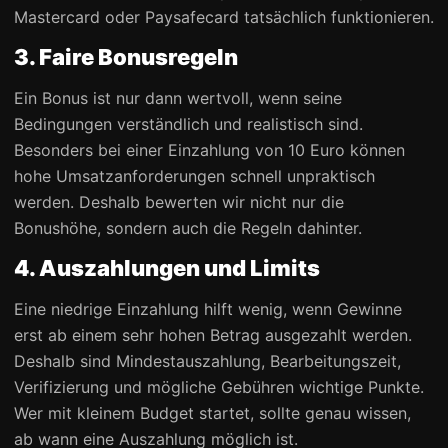
Mastercard oder Paysafecard tatsächlich funktionieren.
3. Faire Bonusregeln
Ein Bonus ist nur dann wertvoll, wenn seine
Bedingungen verständlich und realistisch sind.
Besonders bei einer Einzahlung von 10 Euro können
hohe Umsatzanforderungen schnell unpraktisch
werden. Deshalb bewerten wir nicht nur die
Bonushöhe, sondern auch die Regeln dahinter.
4. Auszahlungen und Limits
Eine niedrige Einzahlung hilft wenig, wenn Gewinne
erst ab einem sehr hohen Betrag ausgezahlt werden.
Deshalb sind Mindestauszahlung, Bearbeitungszeit,
Verifizierung und mögliche Gebühren wichtige Punkte.
Wer mit kleinem Budget startet, sollte genau wissen,
ab wann eine Auszahlung möglich ist.