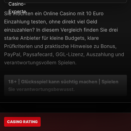
Sie möchten ein Online Casino mit 10 Euro
Einzahlung testen, ohne direkt viel Geld
einzuzahlen? In diesem Vergleich finden Sie drei
starke Anbieter für kleine Budgets, klare
Prüfkriterien und praktische Hinweise zu Bonus,
PayPal, Paysafecard, GGL-Lizenz, Auszahlung und
verantwortungsvollem Spielen.
18+ | Glücksspiel kann süchtig machen | Spielen
Sie verantwortungsbewusst.
CASINO RATING